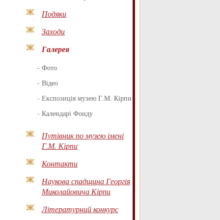
Подяки
Заходи
Галерея
-
Фото
-
Відео
-
Експозиція музею Г.М. Кірпи
-
Календарі Фонду
Путівник по музею імені
Г.М. Кірпи
Контакти
Наукова спадщина Георгія
Миколайовича Кірпи
Літературний конкурс