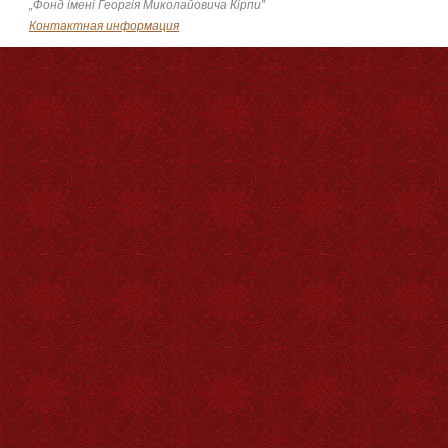
„Фонд імені Георгія Миколайовича Кірпи”
Контактная информация