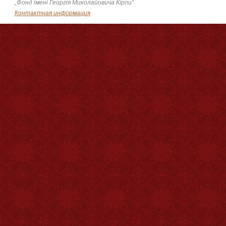
„Фонд імені Георгія Миколайовича Кірпи”
Контактная информация