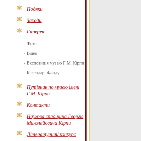
Подяки
Заходи
Галерея
-
Фото
-
Відео
-
Експозиція музею Г.М. Кірпи
-
Календарі Фонду
Путівник по музею імені
Г.М. Кірпи
Контакти
Наукова спадщина Георгія
Миколайовича Кірпи
Літературний конкурс