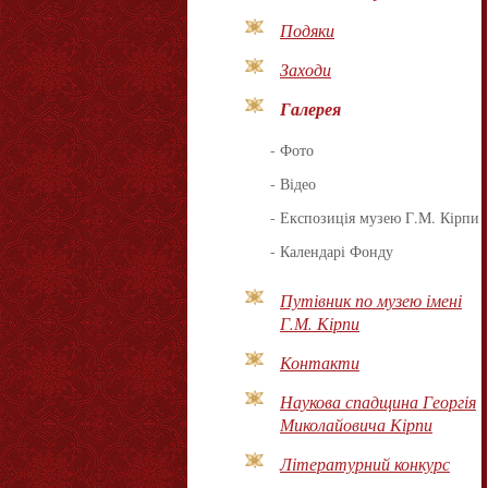
Подяки
Заходи
Галерея
-
Фото
-
Відео
-
Експозиція музею Г.М. Кірпи
-
Календарі Фонду
Путівник по музею імені
Г.М. Кірпи
Контакти
Наукова спадщина Георгія
Миколайовича Кірпи
Літературний конкурс