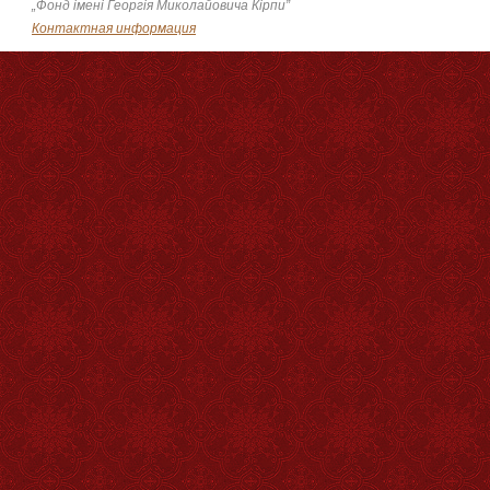
„Фонд імені Георгія Миколайовича Кірпи”
Контактная информация