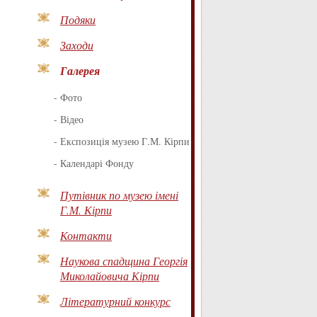
Подяки
Заходи
Галерея
-
Фото
-
Відео
-
Експозиція музею Г.М. Кірпи
-
Календарі Фонду
Путівник по музею імені
Г.М. Кірпи
Контакти
Наукова спадщина Георгія
Миколайовича Кірпи
Літературний конкурс