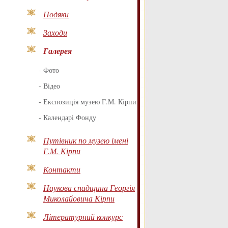
Подяки
Заходи
Галерея
-
Фото
-
Відео
-
Експозиція музею Г.М. Кірпи
-
Календарі Фонду
Путівник по музею імені
Г.М. Кірпи
Контакти
Наукова спадщина Георгія
Миколайовича Кірпи
Літературний конкурс