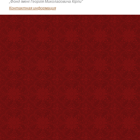
„Фонд імені Георгія Миколайовича Кірпи”
Контактная информация