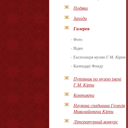
Подяки
Заходи
Галерея
-
Фото
-
Відео
-
Експозиція музею Г.М. Кірпи
-
Календарі Фонду
Путівник по музею імені
Г.М. Кірпи
Контакти
Наукова спадщина Георгія
Миколайовича Кірпи
Літературний конкурс