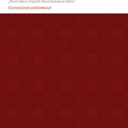
„Фонд імені Георгія Миколайовича Кірпи”
Контактная информация