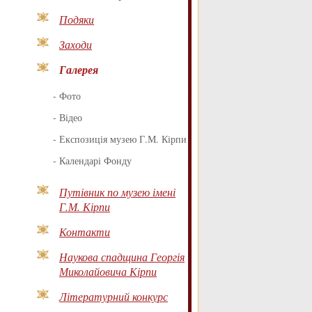
Подяки
Заходи
Галерея
-
Фото
-
Відео
-
Експозиція музею Г.М. Кірпи
-
Календарі Фонду
Путівник по музею імені
Г.М. Кірпи
Контакти
Наукова спадщина Георгія
Миколайовича Кірпи
Літературний конкурс