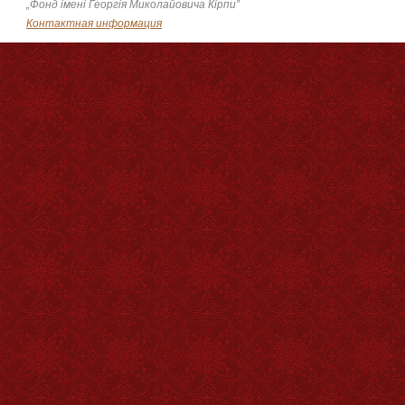
„Фонд імені Георгія Миколайовича Кірпи”
Контактная информация