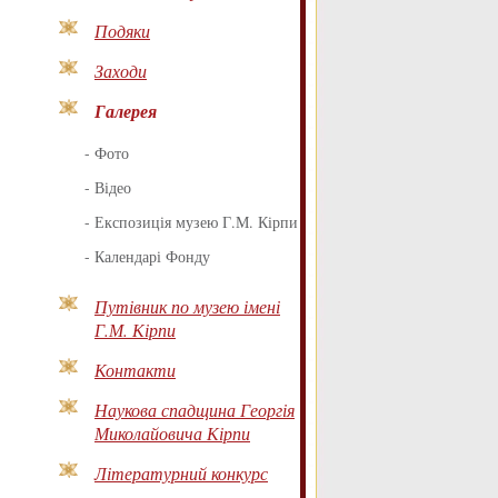
Подяки
Заходи
Галерея
-
Фото
-
Відео
-
Експозиція музею Г.М. Кірпи
-
Календарі Фонду
Путівник по музею імені
Г.М. Кірпи
Контакти
Наукова спадщина Георгія
Миколайовича Кірпи
Літературний конкурс