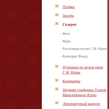
Подяки
Заходи
Галерея
-
Фото
-
Відео
-
Експозиція музею Г.М. Кірпи
-
Календарі Фонду
Путівник по музею імені
Г.М. Кірпи
Контакти
Наукова спадщина Георгія
Миколайовича Кірпи
Літературний конкурс