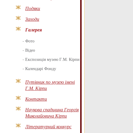
Подяки
Заходи
Галерея
-
Фото
-
Відео
-
Експозиція музею Г.М. Кірпи
-
Календарі Фонду
Путівник по музею імені
Г.М. Кірпи
Контакти
Наукова спадщина Георгія
Миколайовича Кірпи
Літературний конкурс