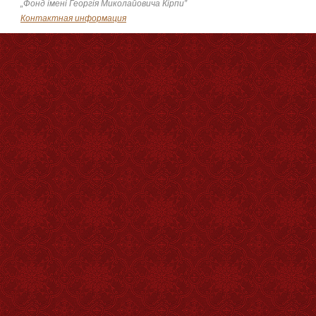
„Фонд імені Георгія Миколайовича Кірпи”
Контактная информация