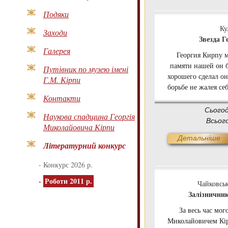
Подяки
Ку
Заходи
Звезда 
Галерея
Георгия Кирпу м
памяти нашей он бу
Путівник по музею імені
хорошего сделал он
Г.М. Кірпи
борьбе не жалея се
Контакти
Сього
Наукова спадщина Георгія
Всьог
Миколайовича Кірпи
Детальніше
Літературний конкурс
-
Конкурс 2026 р.
-
Роботи 2011 р.
Чайковсь
Залізничник
За весь час мого 
Миколайовичем Кір