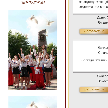
як людину слова, ді
людиною, що в ньог
Сього
Всьог
Детальніше
Ємелья
Спога
Спогадів вузлики
.
Сього
Всьог
Детальніше