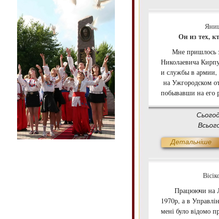
Яни
Он из тех, 
Мне пришлось зн
Николаевича Кирпу
и службы в армии, 
на Ужгородском от
побывавши на его р
Сього
Всьог
Детальніше
Вісік
Працюючи на Льві
1970р, а в Управлін
мені було відомо п