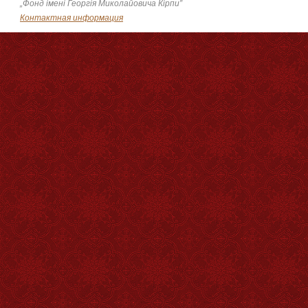
„Фонд імені Георгія Миколайовича Кірпи”
Контактная информация