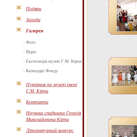
Подяки
Заходи
Галерея
-
Фото
-
Відео
-
Експозиція музею Г.М. Кірпи
-
Календарі Фонду
Путівник по музею імені
Г.М. Кірпи
Контакти
Наукова спадщина Георгія
Миколайовича Кірпи
Літературний конкурс